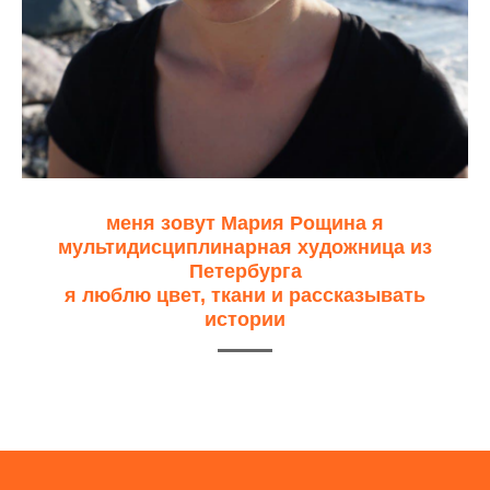
меня зовут Мария Рощина я
мультидисциплинарная художница из
Петербурга
я люблю цвет, ткани и рассказывать
истории