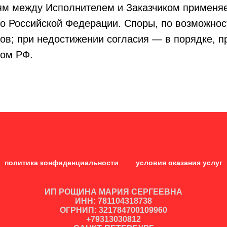
иям между Исполнителем и Заказчиком применя
во Российской Федерации. Споры, по возможно
ов; при недостижении согласия — в порядке, 
вом РФ.
политика конфиденциальности
условия оказания услуг
ИП РОЩИНА МАРИЯ СЕРГЕЕВНА
ИНН: 781104318738
ОГРНИП: 321784700109960
+79313030812