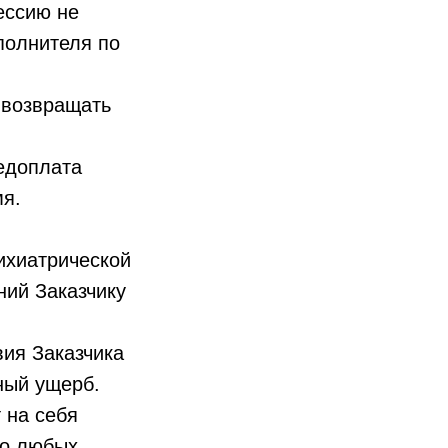
ессию не
полнителя по
е возвращать
редоплата
мя.
ихиатрической
ний Заказчику
вия Заказчика
ный ущерб.
 на себя
 о любых