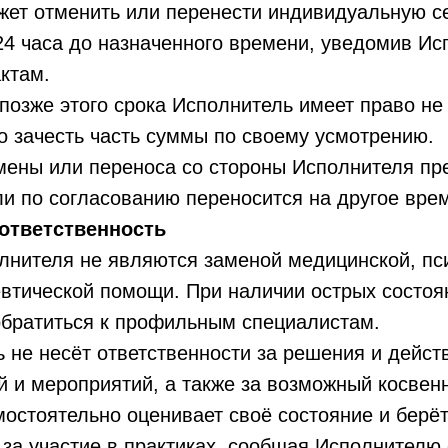
ожет отменить или перенести индивидуальную с
24 часа до назначенного времени, уведомив Ис
ктам.​
 позже этого срока Исполнитель имеет право н
о зачесть часть суммы по своему усмотрению.
тмены или переноса со стороны Исполнителя п
и по согласованию переносится на другое вре
ответственность
олнителя не являются заменой медицинской, пс
втической помощи. При наличии острых состоя
братиться к профильным специалистам.​​
ь не несёт ответственности за решения и дейст
й и мероприятий, а также за возможный косвен
амостоятельно оценивает своё состояние и берёт
 за участие в практиках, сообщая Исполнителю