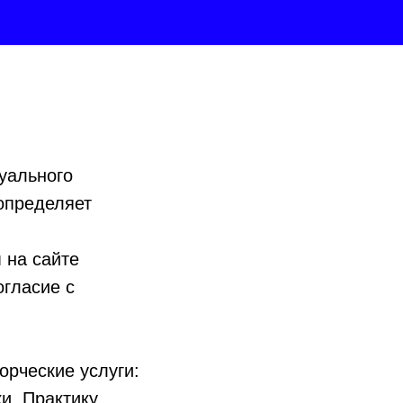
уального
определяет
 на сайте
огласие с
орческие услуги:
и, Практику