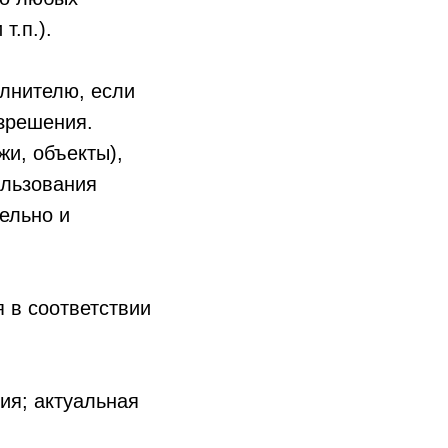
.п.).​
олнителю, если
азрешения.
жи, объекты),
ользования
ельно и
 в соответствии
ия; актуальная