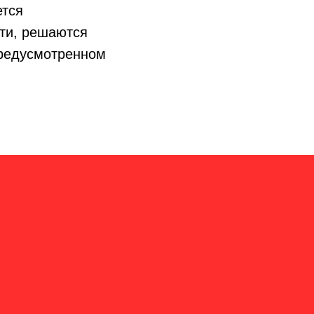
ется
сти, решаются
предусмотренном